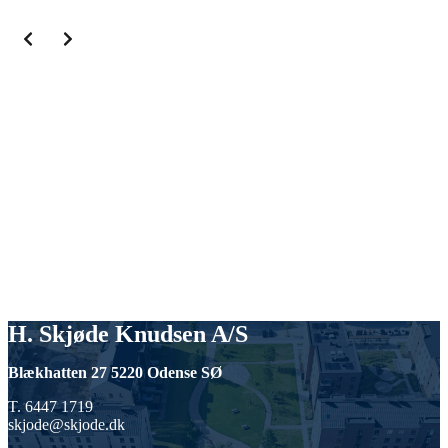
H. Skjøde Knudsen A/S
Blækhatten 27 5220 Odense SØ
T. 6447 1719
skjode@skjode.dk