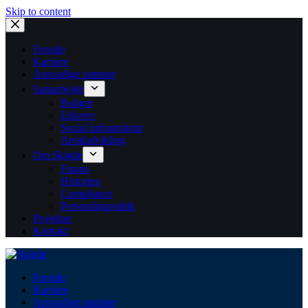
Skip to content
Forside
Karriere
Ansvarlige rammer
Samarbejde
Boliger
Erhverv
Social infrastruktur
Arealudvikling
Om Skjøde
Finans
Historien
Compliance
Persondatapolitik
Projekter
Kontakt
Forside
Karriere
Ansvarlige rammer