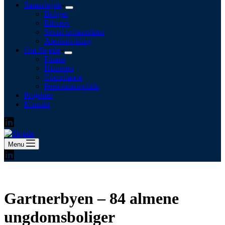
Samarbejde
Boliger
Erhverv
Social infrastruktur
Arealudvikling
Om Skjøde
Finans
Historien
Compliance
Persondatapolitik
Projekter
Kontakt
Menu
Gartnerbyen – 84 almene
ungdomsboliger