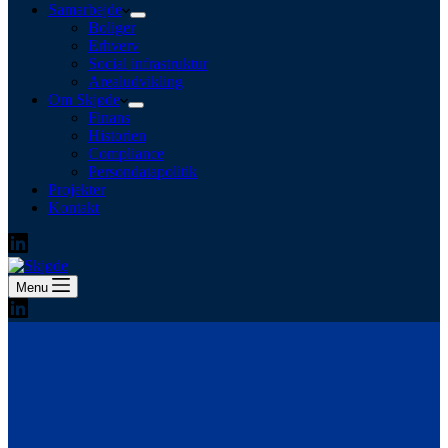
Samarbejde
Boliger
Erhverv
Social infrastruktur
Arealudvikling
Om Skjøde
Finans
Historien
Compliance
Persondatapolitik
Projekter
Kontakt
Menu