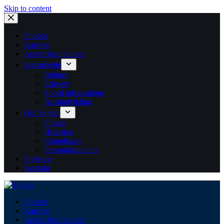
Skip to content
Forside
Karriere
Ansvarlige rammer
Samarbejde
Boliger
Erhverv
Social infrastruktur
Arealudvikling
Om Skjøde
Finans
Historien
Compliance
Persondatapolitik
Projekter
Kontakt
Forside
Karriere
Ansvarlige rammer