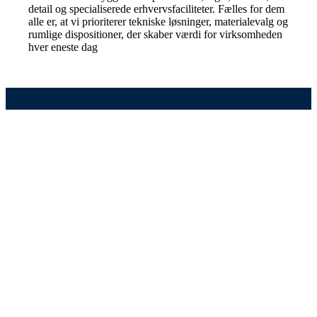
detail og specialiserede erhvervsfaciliteter. Fælles for dem
alle er, at vi prioriterer tekniske løsninger, materialevalg og
rumlige dispositioner, der skaber værdi for virksomheden
hver eneste dag
Fra behov til bygbar løsning
Når de funktionelle behov er tydeligt defineret
sammen med bygherre, oversætter vi dem til
konkrete, byggede løsninger. Vi arbejder analytisk
med rumdisponering, flow, materialer og tekniske
installationer, så hver kvadratmeter udfører et klart
formål. Det gælder både i driftstunge miljøer, hvor
logistik og effektivitet er afgørende, og i kontor- og
vidensmiljøer, hvor fleksibilitet, samarbejde og trivsel
skal understøttes.
Vi kombinerer praktisk erfaring med et stærkt teknisk