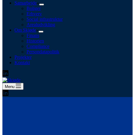
Samarbejde
Boliger
Erhverv
Social infrastruktur
Arealudvikling
Om Skjøde
Finans
Historien
Compliance
Persondatapolitik
Projekter
Kontakt
Menu