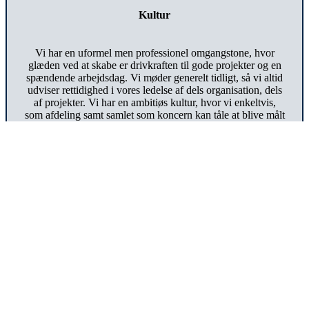
Kultur
Vi har en uformel men professionel omgangstone, hvor
glæden ved at skabe er drivkraften til gode projekter og en
spændende arbejdsdag. Vi møder generelt tidligt, så vi altid
udviser rettidighed i vores ledelse af dels organisation, dels
af projekter. Vi har en ambitiøs kultur, hvor vi enkeltvis,
som afdeling samt samlet som koncern kan tåle at blive målt
på vores performance.
Ledige stillinger:
Indkøbschef
>>