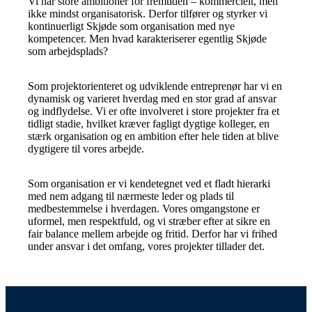
Vi har store ambitioner for fremtiden – kommercielt, men
ikke mindst organisatorisk. Derfor tilfører og styrker vi
kontinuerligt Skjøde som organisation med nye
kompetencer. Men hvad karakteriserer egentlig Skjøde
som arbejdsplads?
Som projektorienteret og udviklende entreprenør har vi en
dynamisk og varieret hverdag med en stor grad af ansvar
og indflydelse. Vi er ofte involveret i store projekter fra et
tidligt stadie, hvilket kræver fagligt dygtige kolleger, en
stærk organisation og en ambition efter hele tiden at blive
dygtigere til vores arbejde.
Som organisation er vi kendetegnet ved et fladt hierarki
med nem adgang til nærmeste leder og plads til
medbestemmelse i hverdagen. Vores omgangstone er
uformel, men respektfuld, og vi stræber efter at sikre en
fair balance mellem arbejde og fritid. Derfor har vi frihed
under ansvar i det omfang, vores projekter tillader det.