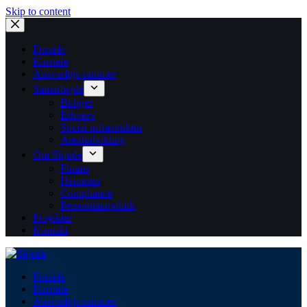
Skip to content
Forside
Karriere
Ansvarlige rammer
Samarbejde
Boliger
Erhverv
Social infrastruktur
Arealudvikling
Om Skjøde
Finans
Historien
Compliance
Persondatapolitik
Projekter
Kontakt
Forside
Karriere
Ansvarlige rammer