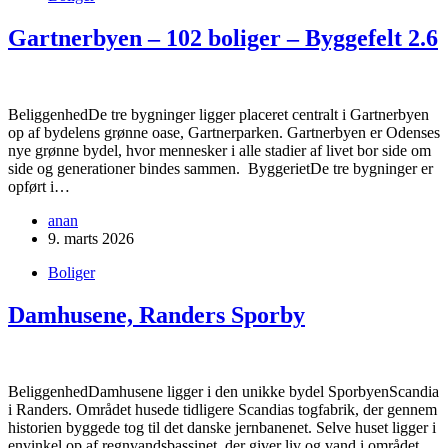
Gartnerbyen – 102 boliger – Byggefelt 2.6
BeliggenhedDe tre bygninger ligger placeret centralt i Gartnerbyen
op af bydelens grønne oase, Gartnerparken. Gartnerbyen er Odenses
nye grønne bydel, hvor mennesker i alle stadier af livet bor side om
side og generationer bindes sammen. ByggerietDe tre bygninger er
opført i…
anan
9. marts 2026
Boliger
Damhusene, Randers Sporby
BeliggenhedDamhusene ligger i den unikke bydel SporbyenScandia
i Randers. Området husede tidligere Scandias togfabrik, der gennem
historien byggede tog til det danske jernbanenet. Selve huset ligger i
envinkel op af regnvandsbassinet, der giver liv og vand i området.