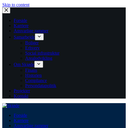
Skip to content
Forside
Karriere
Ansvarlige rammer
Samarbejde
Boliger
Erhverv
Social infrastruktur
Arealudvikling
Om Skjøde
Finans
Historien
Compliance
Persondatapolitik
Projekter
Kontakt
Forside
Karriere
Ansvarlige rammer