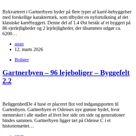
Bykvarteret i Gartnerbyen byder på flere typer af karré-bebyggelser
med forskellige karaktertræk, som tilbyder en nyfortolkning af det
klassiske karrébyggeri. Denne del af 1.4 Øst består af et byggeri på
86 ejerlejligheder og 2 lejelejligheder, der tilsammen udgør ca.
6200…
anan
12. marts 2026
Boliger
Gartnerbyen – 96 lejeboliger – Byggefelt
2.2
BeliggenhedDe 4 huse er placeret flot ved indgangsporten til
Gartenbyen. Gartnerbyen er Odenses nye grønne bydel, hvor
mennesker i alle stadier af livet bor side om side og generationer
bindes sammen. Gartnerbyen ligger tæt på Odense C i et
historiemættet…