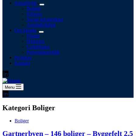
Samarbejde
Boliger
Erhverv
Social infrastruktur
Arealudvikling
Om Skjøde
Finans
Historien
Compliance
Persondatapolitik
Projekter
Kontakt
Menu
Kategori
Boliger
Boliger
Gartnerbyen – 146 boliger – Byggefelt 2.5