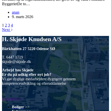
ByggerietDe to…
anan
9. marts 2026
1
2
3
4
Next
H. Skjøde Knudsen A/S
Blækhatten 27 5220 Odense SØ
T. 6447 1719
skjode@skjode.dk
Arbejd hos Skjøde
Er du på udkig efter nyt job?
Vi gør dygtige medarbejdere dygtigere gennem
kompetenceudvikling og efteruddannelse
Læs mere >>
Boliger
>>