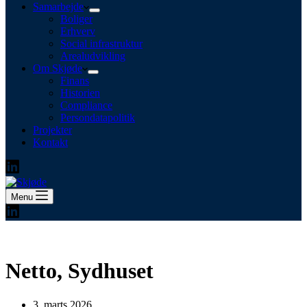
Samarbejde
Boliger
Erhverv
Social infrastruktur
Arealudvikling
Om Skjøde
Finans
Historien
Compliance
Persondatapolitik
Projekter
Kontakt
Menu
Netto, Sydhuset
3. marts 2026