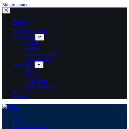
Skip to content
Forside
Karriere
Ansvarlige rammer
Samarbejde
Boliger
Erhverv
Social infrastruktur
Arealudvikling
Om Skjøde
Finans
Historien
Compliance
Persondatapolitik
Projekter
Kontakt
Forside
Karriere
Ansvarlige rammer