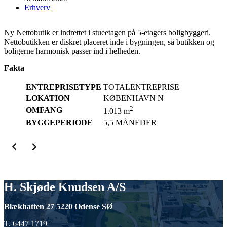
Erhverv
Ny Nettobutik er indrettet i stueetagen på 5-etagers boligbyggeri.
Nettobutikken er diskret placeret inde i bygningen, så butikken og
boligerne harmonisk passer ind i helheden.
Fakta
ENTREPRISETYPE
TOTALENTREPRISE
LOKATION
KØBENHAVN N
2
OMFANG
1.013 m
BYGGEPERIODE
5,5 MÅNEDER
H. Skjøde Knudsen A/S
Blækhatten 27 5220 Odense SØ
T. 6447 1719