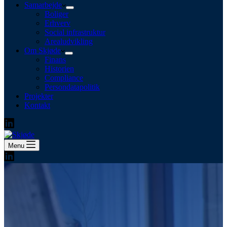
Samarbejde
Boliger
Erhverv
Social infrastruktur
Arealudvikling
Om Skjøde
Finans
Historien
Compliance
Persondatapolitik
Projekter
Kontakt
Menu