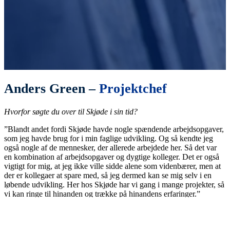
Anders Green –
Projektchef
Hvorfor søgte du over til Skjøde i sin tid?
”Blandt andet fordi Skjøde havde nogle spændende arbejdsopgaver,
som jeg havde brug for i min faglige udvikling. Og så kendte jeg
også nogle af de mennesker, der allerede arbejdede her. Så det var
en kombination af arbejdsopgaver og dygtige kolleger. Det er også
vigtigt for mig, at jeg ikke ville sidde alene som videnbærer, men at
der er kollegaer at spare med, så jeg dermed kan se mig selv i en
løbende udvikling. Her hos Skjøde har vi gang i mange projekter, så
vi kan ringe til hinanden og trække på hinandens erfaringer.”
Du har været hos Skjøde siden 2018. Hvad gør Skjøde til en
god arbejdsplads?