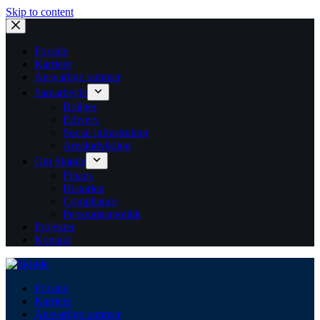
Skip to content
Forside
Karriere
Ansvarlige rammer
Samarbejde
Boliger
Erhverv
Social infrastruktur
Arealudvikling
Om Skjøde
Finans
Historien
Compliance
Persondatapolitik
Projekter
Kontakt
Forside
Karriere
Ansvarlige rammer