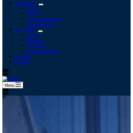
Samarbejde
Boliger
Erhverv
Social infrastruktur
Arealudvikling
Om Skjøde
Finans
Historien
Compliance
Persondatapolitik
Projekter
Kontakt
Menu