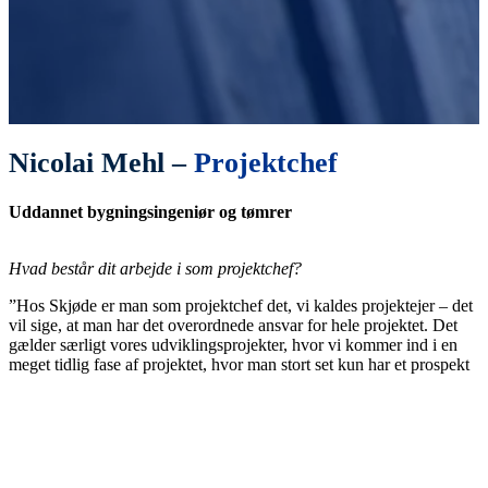
Nicolai Mehl –
Projektchef
Uddannet bygningsingeniør og tømrer
Hvad består dit arbejde i som projektchef?
”Hos Skjøde er man som projektchef det, vi kaldes projektejer – det
vil sige, at man har det overordnede ansvar for hele projektet. Det
gælder særligt vores udviklingsprojekter, hvor vi kommer ind i en
meget tidlig fase af projektet, hvor man stort set kun har et prospekt
at gå ud fra. Her har projektchefen så det overordnede ansvar for alt
fra projektering og myndighedsbehandling over kvalitet og levering
til tiden til dialog med bygherren og ledelse af projektteamet.”
Hvad gør dit arbejde spændende?