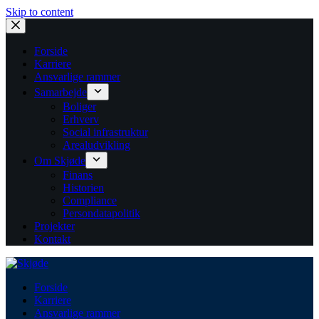
Skip to content
Forside
Karriere
Ansvarlige rammer
Samarbejde
Boliger
Erhverv
Social infrastruktur
Arealudvikling
Om Skjøde
Finans
Historien
Compliance
Persondatapolitik
Projekter
Kontakt
Forside
Karriere
Ansvarlige rammer