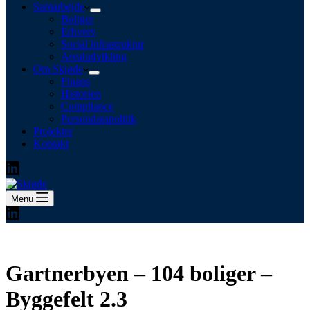
Samarbejde
Boliger
Erhverv
Social infrastruktur
Arealudvikling
Om Skjøde
Finans
Historien
Compliance
Persondatapolitik
Projekter
Kontakt
Menu
Gartnerbyen – 104 boliger –
Byggefelt 2.3