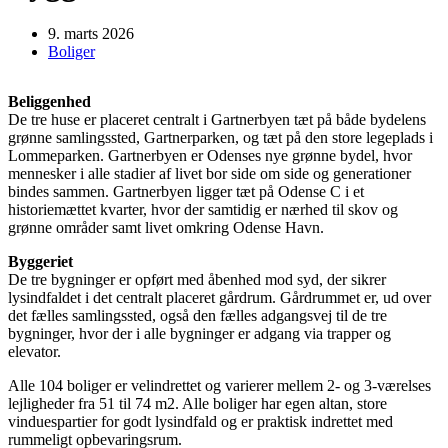
9. marts 2026
Boliger
Beliggenhed
De tre huse er placeret centralt i Gartnerbyen tæt på både bydelens
grønne samlingssted, Gartnerparken, og tæt på den store legeplads i
Lommeparken. Gartnerbyen er Odenses nye grønne bydel, hvor
mennesker i alle stadier af livet bor side om side og generationer
bindes sammen. Gartnerbyen ligger tæt på Odense C i et
historiemættet kvarter, hvor der samtidig er nærhed til skov og
grønne områder samt livet omkring Odense Havn.
Byggeriet
De tre bygninger er opført med åbenhed mod syd, der sikrer
lysindfaldet i det centralt placeret gårdrum. Gårdrummet er, ud over
det fælles samlingssted, også den fælles adgangsvej til de tre
bygninger, hvor der i alle bygninger er adgang via trapper og
elevator.
Alle 104 boliger er velindrettet og varierer mellem 2- og 3-værelses
lejligheder fra 51 til 74 m2. Alle boliger har egen altan, store
vinduespartier for godt lysindfald og er praktisk indrettet med
rummeligt opbevaringsrum.