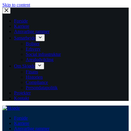
Skip to content
Forside
Karriere
Ansvarlige rammer
Samarbejde
Boliger
Erhverv
Social infrastruktur
Arealudvikling
Om Skjøde
Finans
Historien
Compliance
Persondatapolitik
Projekter
Kontakt
Forside
Karriere
Ansvarlige rammer