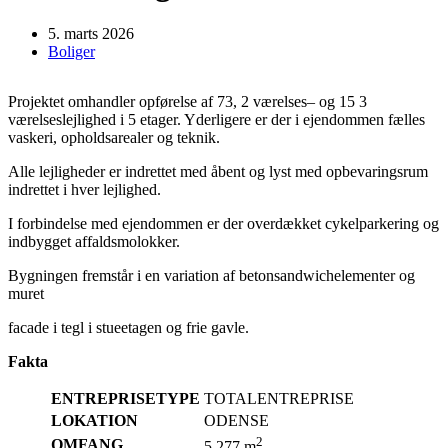
5. marts 2026
Boliger
Projektet omhandler opførelse af 73, 2 værelses– og 15 3
værelseslejlighed i 5 etager. Yderligere er der i ejendommen fælles
vaskeri, opholdsarealer og teknik.
Alle lejligheder er indrettet med åbent og lyst med opbevaringsrum
indrettet i hver lejlighed.
I forbindelse med ejendommen er der overdækket cykelparkering og
indbygget affaldsmolokker.
Bygningen fremstår i en variation af betonsandwichelementer og
muret
facade i tegl i stueetagen og frie gavle.
Fakta
ENTREPRISETYPE
TOTALENTREPRISE
LOKATION
ODENSE
2
OMFANG
5.277 m