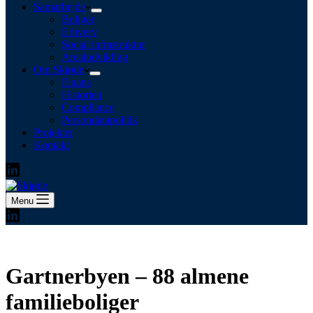
Samarbejde
Boliger
Erhverv
Social infrastruktur
Arealudvikling
Om Skjøde
Finans
Historien
Compliance
Persondatapolitik
Projekter
Kontakt
Menu
Gartnerbyen – 88 almene
familieboliger