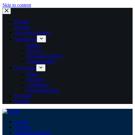
Skip to content
Forside
Karriere
Ansvarlige rammer
Samarbejde
Boliger
Erhverv
Social infrastruktur
Arealudvikling
Om Skjøde
Finans
Historien
Compliance
Persondatapolitik
Projekter
Kontakt
Forside
Karriere
Ansvarlige rammer