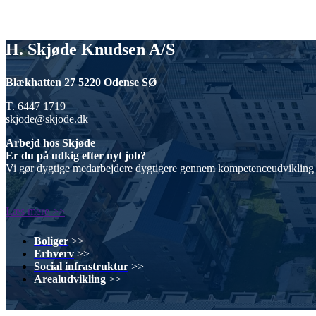
H. Skjøde Knudsen A/S
Blækhatten 27 5220 Odense SØ
T. 6447 1719
skjode@skjode.dk
Arbejd hos Skjøde
Er du på udkig efter nyt job?
Vi gør dygtige medarbejdere dygtigere gennem kompetenceudvikling 
Læs mere >>
Boliger
>>
Erhverv
>>
Social infrastruktur
>>
Arealudvikling
>>