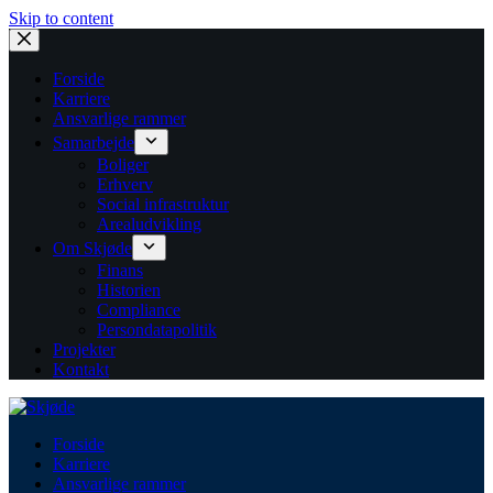
Skip to content
Forside
Karriere
Ansvarlige rammer
Samarbejde
Boliger
Erhverv
Social infrastruktur
Arealudvikling
Om Skjøde
Finans
Historien
Compliance
Persondatapolitik
Projekter
Kontakt
Forside
Karriere
Ansvarlige rammer