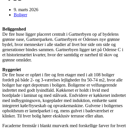
9. marts 2026
Boliger
Beliggenhed
De fire huse ligger placeret centralt i Gartnerbyen op af bydelens
grønne oase, Gartnerparken. Gartnerbyen er Odenses nye grønne
bydel, hvor mennesker i alle stadier af livet bor side om side og
generationer bindes sammen. Gartnerbyen ligger tæt på Odense C i
et historiemættet kvarter, hvor der samtidig er nærhed til skov og
grønne områder.
Byggeriet
De fire huse er opført i fire og fem etager med i alt 108 boliger
fordelt på både 2- og 3-værelses lejligheder fra 50-74 m2, hvor alle
boliger har eget depotrum i boligen. Boligerne er velfungerende
indrettet med godt lysindfald. Køkkenet er holdt i hvid med
bordplade i laminat og med stålvask. Endvidere er køkkenet indrettet
med indbygningsovn, kogeplader med induktion, emhætte samt
integreret køle/fryseskab og opvaskemaskine. Gulvene i boligernes
opholdsrum er lamelparket i eg, mens gulvet i badeværelset er
klinker. Til hver bolig hører eksklusiv terrasse eller altan.
Facaderne fremstår i blankt murværk med forskellige farver for hvert