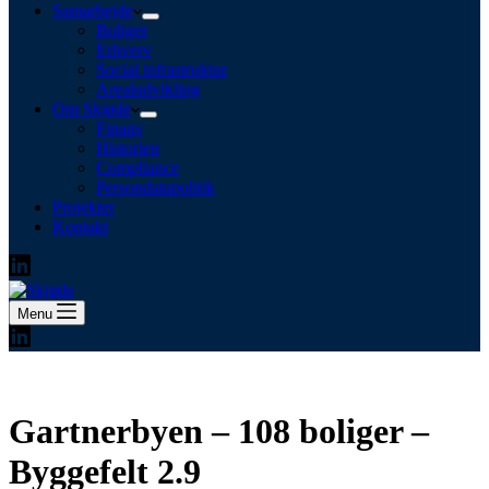
Samarbejde
Boliger
Erhverv
Social infrastruktur
Arealudvikling
Om Skjøde
Finans
Historien
Compliance
Persondatapolitik
Projekter
Kontakt
Menu
Gartnerbyen – 108 boliger –
Byggefelt 2.9