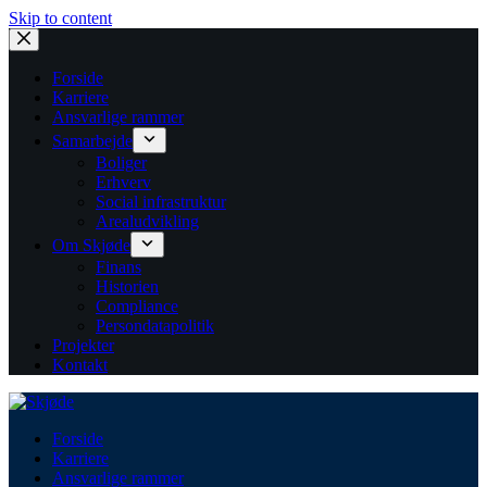
Skip to content
Forside
Karriere
Ansvarlige rammer
Samarbejde
Boliger
Erhverv
Social infrastruktur
Arealudvikling
Om Skjøde
Finans
Historien
Compliance
Persondatapolitik
Projekter
Kontakt
Forside
Karriere
Ansvarlige rammer