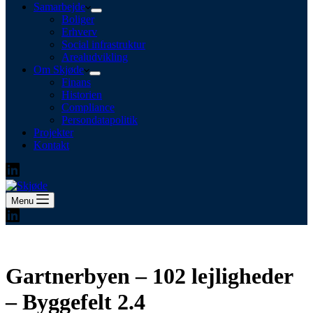
Samarbejde
Boliger
Erhverv
Social infrastruktur
Arealudvikling
Om Skjøde
Finans
Historien
Compliance
Persondatapolitik
Projekter
Kontakt
Menu
Gartnerbyen – 102 lejligheder
– Byggefelt 2.4