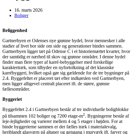
16. marts 2026
Boliger
Beliggenhed
Gartnerbyen er Odenses nye grønne bydel, hvor mennesker i alle
stadier af livet bor side om side og generationer bindes sammen.
Gartnerbyen ligger tæt på Odense C i et historiemættet kvarter, hvor
der samtidig er nærhed til skov og grønne områder. I denne bydel
finder man flere typer af karré-bebyggelser med forskellige
karaktertræk, som tilbyder en nyfortolkning af det klassiske
karrébyggeri, hvilket også gør sig gældende for de tre bygninger på
2.4. Byggefeltet er placeret tæt efter indkørslen ved Gartnerbyen,
men ligger alligevel centralt placeret ift. de større, grønne
fællesområder.
Byggeriet
Byggefeltet 2.4 i Gartnerbyen består af tre individuelle boligblokke
2
på tilsammen 102 boliger og 7200 etage-m
. Bygningerne består af
leje-lejligheder og varierer mellem 4 og 5 etager i højden. For at
binde byggerierne sammen er der fælles træk i materialevalg,
heriblandt glasværn på altaner og gengang i murværk ift. farver og