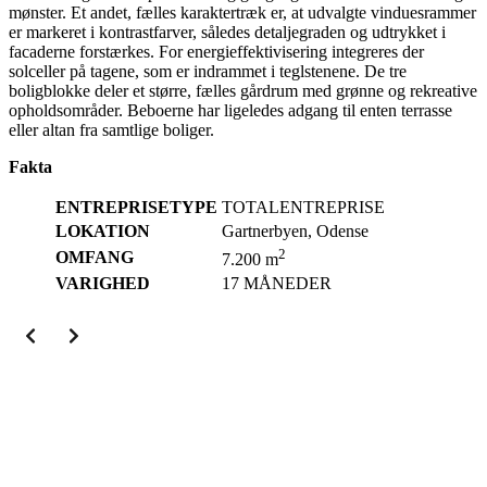
mønster. Et andet, fælles karaktertræk er, at udvalgte vinduesrammer
er markeret i kontrastfarver, således detaljegraden og udtrykket i
facaderne forstærkes. For energieffektivisering integreres der
solceller på tagene, som er indrammet i teglstenene. De tre
boligblokke deler et større, fælles gårdrum med grønne og rekreative
opholdsområder. Beboerne har ligeledes adgang til enten terrasse
eller altan fra samtlige boliger.
Fakta
ENTREPRISETYPE
TOTALENTREPRISE
LOKATION
Gartnerbyen, Odense
2
OMFANG
7.200 m
VARIGHED
17 MÅNEDER