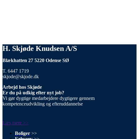
H. Skjøde Knudsen A/S
Blækhatten 27 5220 Odense SØ
T. 6447 1719
skjode@skjode.dk
Arbejd hos Skjøde
Er du på udkig efter nyt job?
Vi gør dygtige medarbejdere dygtigere gennem
kompetenceudvikling og efteruddannelse
Læs mere >>
Boliger
>>
Erhverv
>>