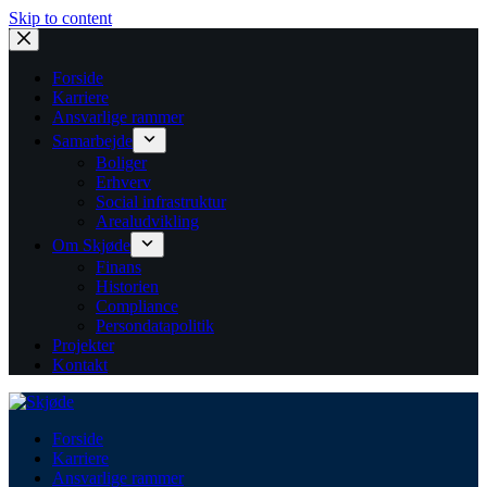
Skip to content
Forside
Karriere
Ansvarlige rammer
Samarbejde
Boliger
Erhverv
Social infrastruktur
Arealudvikling
Om Skjøde
Finans
Historien
Compliance
Persondatapolitik
Projekter
Kontakt
Forside
Karriere
Ansvarlige rammer