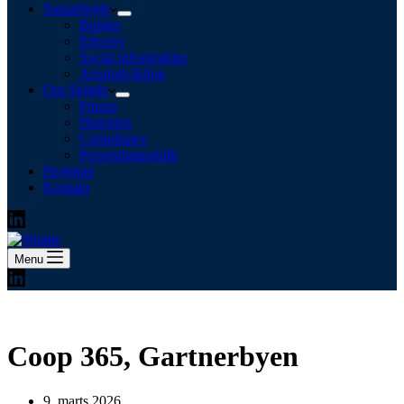
Samarbejde
Boliger
Erhverv
Social infrastruktur
Arealudvikling
Om Skjøde
Finans
Historien
Compliance
Persondatapolitik
Projekter
Kontakt
Menu
Coop 365, Gartnerbyen
9. marts 2026