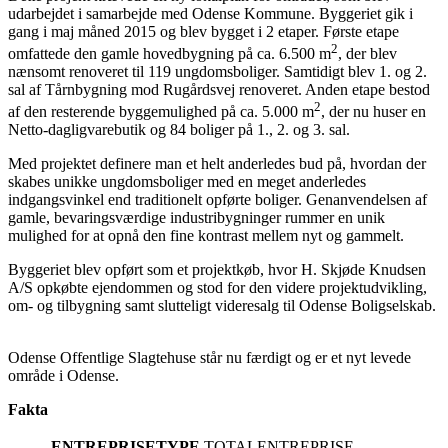
udarbejdet i samarbejde med Odense Kommune. Byggeriet gik i
gang i maj måned 2015 og blev bygget i 2 etaper. Første etape
2
omfattede den gamle hovedbygning på ca. 6.500 m
, der blev
nænsomt renoveret til 119 ungdomsboliger. Samtidigt blev 1. og 2.
sal af Tårnbygning mod Rugårdsvej renoveret. Anden etape bestod
2
af den resterende byggemulighed på ca. 5.000 m
, der nu huser en
Netto-dagligvarebutik og 84 boliger på 1., 2. og 3. sal.
Med projektet definere man et helt anderledes bud på, hvordan der
skabes unikke ungdomsboliger med en meget anderledes
indgangsvinkel end traditionelt opførte boliger. Genanvendelsen af
gamle, bevaringsværdige industribygninger rummer en unik
mulighed for at opnå den fine kontrast mellem nyt og gammelt.
Byggeriet blev opført som et projektkøb, hvor H. Skjøde Knudsen
A/S opkøbte ejendommen og stod for den videre projektudvikling,
om- og tilbygning samt slutteligt videresalg til Odense Boligselskab.
Odense Offentlige Slagtehuse står nu færdigt og er et nyt levede
område i Odense.
Fakta
ENTREPRISETYPE
TOTALENTREPRISE