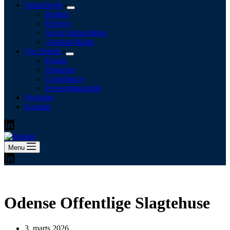
Samarbejde
Boliger
Erhverv
Social infrastruktur
Arealudvikling
Om Skjøde
Finans
Historien
Compliance
Persondatapolitik
Projekter
Kontakt
Menu
Odense Offentlige Slagtehuse
3. marts 2026