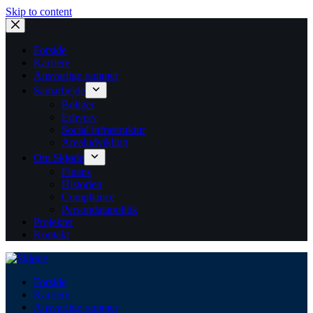
Skip to content
Forside
Karriere
Ansvarlige rammer
Samarbejde
Boliger
Erhverv
Social infrastruktur
Arealudvikling
Om Skjøde
Finans
Historien
Compliance
Persondatapolitik
Projekter
Kontakt
Forside
Karriere
Ansvarlige rammer