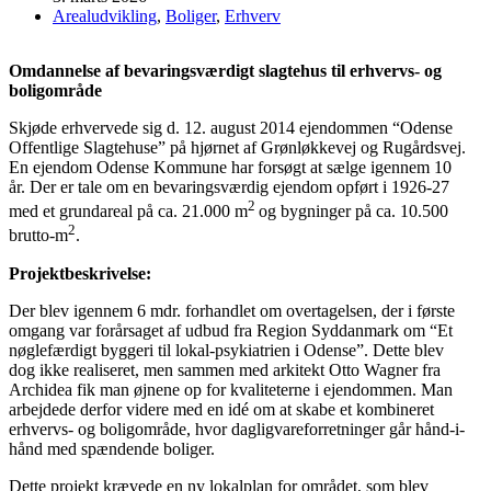
Arealudvikling
,
Boliger
,
Erhverv
Omdannelse af bevaringsværdigt slagtehus til erhvervs- og
boligområde
Skjøde erhvervede sig d. 12. august 2014 ejendommen “Odense
Offentlige Slagtehuse” på hjørnet af Grønløkkevej og Rugårdsvej.
En ejendom Odense Kommune har forsøgt at sælge igennem 10
år. Der er tale om en bevaringsværdig ejendom opført i 1926-27
2
med et grundareal på ca. 21.000 m
og bygninger på ca. 10.500
2
brutto-m
.
Projektbeskrivelse:
Der blev igennem 6 mdr. forhandlet om overtagelsen, der i første
omgang var forårsaget af udbud fra Region Syddanmark om “Et
nøglefærdigt byggeri til lokal-psykiatrien i Odense”. Dette blev
dog ikke realiseret, men sammen med arkitekt Otto Wagner fra
Archidea fik man øjnene op for kvaliteterne i ejendommen. Man
arbejdede derfor videre med en idé om at skabe et kombineret
erhvervs- og boligområde, hvor dagligvareforretninger går hånd-i-
hånd med spændende boliger.
Dette projekt krævede en ny lokalplan for området, som blev