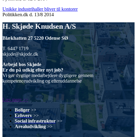
Unikke industrihaller bliver til kontorer
Politikken.dk d. 13/8 2014
H. Skjøde Knudsen A/S
Blækhatten 27 5220 Odense SØ
T. 6447 1719
skjode@skjode.dk
Arbejd hos Skjøde
Er du på udkig efter nyt job?
Vi gør dygtige medarbejdere dygtigere gennem
kompetenceudvikling og efteruddannelse
Læs mere >>
Boliger
>>
Erhverv
>>
Social infrastruktur
>>
Arealudvikling
>>