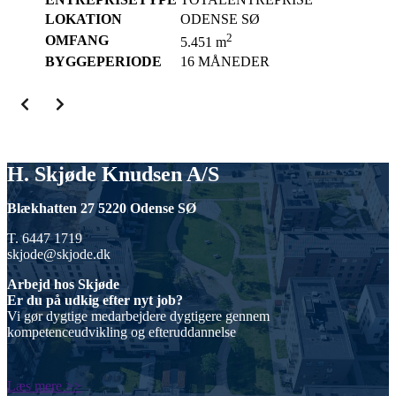
LOKATION
ODENSE SØ
2
OMFANG
5.451 m
BYGGEPERIODE
16 MÅNEDER
H. Skjøde Knudsen A/S
Blækhatten 27 5220 Odense SØ
T. 6447 1719
skjode@skjode.dk
Arbejd hos Skjøde
Er du på udkig efter nyt job?
Vi gør dygtige medarbejdere dygtigere gennem
kompetenceudvikling og efteruddannelse
Læs mere >>