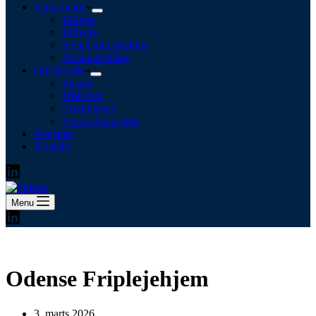
Samarbejde
Boliger
Erhverv
Social infrastruktur
Arealudvikling
Om Skjøde
Finans
Historien
Compliance
Persondatapolitik
Projekter
Kontakt
Menu
Odense Friplejehjem
3. marts 2026