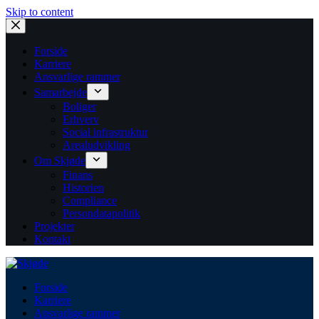
Skip to content
Forside
Karriere
Ansvarlige rammer
Samarbejde
Boliger
Erhverv
Social infrastruktur
Arealudvikling
Om Skjøde
Finans
Historien
Compliance
Persondatapolitik
Projekter
Kontakt
Forside
Karriere
Ansvarlige rammer