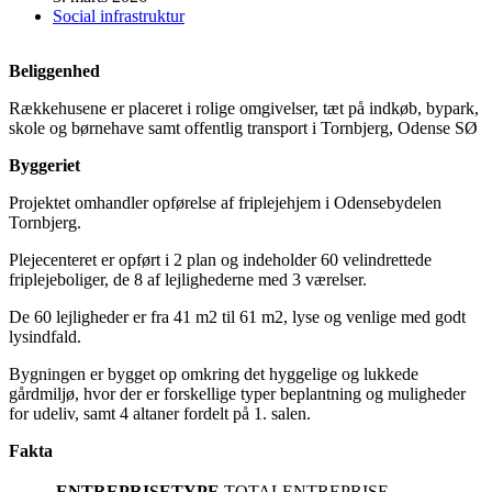
Social infrastruktur
Beliggenhed
Rækkehusene er placeret i rolige omgivelser, tæt på indkøb, bypark,
skole og børnehave samt offentlig transport i Tornbjerg, Odense SØ
Byggeriet
Projektet omhandler opførelse af friplejehjem i Odensebydelen
Tornbjerg.
Plejecenteret er opført i 2 plan og indeholder 60 velindrettede
friplejeboliger, de 8 af lejlighederne med 3 værelser.
De 60 lejligheder er fra 41 m2 til 61 m2, lyse og venlige med godt
lysindfald.
Bygningen er bygget op omkring det hyggelige og lukkede
gårdmiljø, hvor der er forskellige typer beplantning og muligheder
for udeliv, samt 4 altaner fordelt på 1. salen.
Fakta
ENTREPRISETYPE
TOTALENTREPRISE