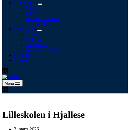
Samarbejde
Boliger
Erhverv
Social infrastruktur
Arealudvikling
Om Skjøde
Finans
Historien
Compliance
Persondatapolitik
Projekter
Kontakt
Menu
Lilleskolen i Hjallese
3. marts 2026