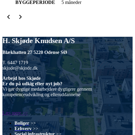
BYGGEPERIODE
5 måneder
H. Skjøde Knudsen A/S
Blækhatten 27 5220 Odense SØ
T. 6447 1719
skjode@skjode.dk
Arbejd hos Skjøde
Er du på udkig efter nyt job?
Vi gør dygtige medarbejdere dygtigere gennem
kompetenceudvikling og efteruddannelse
Læs mere >>
Boliger
>>
Erhverv
>>
Social infrastruktur
>>