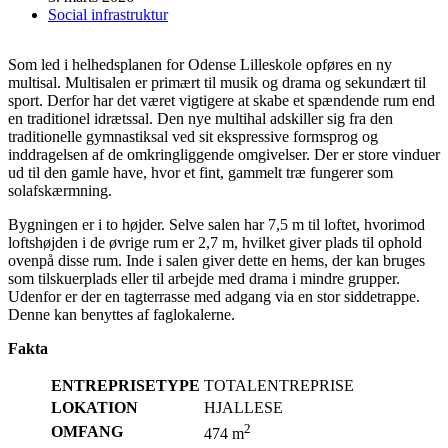
Social infrastruktur
Som led i helhedsplanen for Odense Lilleskole opføres en ny
multisal. Multisalen er primært til musik og drama og sekundært til
sport. Derfor har det været vigtigere at skabe et spændende rum end
en traditionel idrætssal. Den nye multihal adskiller sig fra den
traditionelle gymnastiksal ved sit ekspressive formsprog og
inddragelsen af de omkringliggende omgivelser. Der er store vinduer
ud til den gamle have, hvor et fint, gammelt træ fungerer som
solafskærmning.
Bygningen er i to højder. Selve salen har 7,5 m til loftet, hvorimod
loftshøjden i de øvrige rum er 2,7 m, hvilket giver plads til ophold
ovenpå disse rum. Inde i salen giver dette en hems, der kan bruges
som tilskuerplads eller til arbejde med drama i mindre grupper.
Udenfor er der en tagterrasse med adgang via en stor siddetrappe.
Denne kan benyttes af faglokalerne.
Fakta
ENTREPRISETYPE
TOTALENTREPRISE
LOKATION
HJALLESE
2
OMFANG
474 m