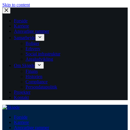
Skip to content
Forside
Karriere
Ansvarlige rammer
Samarbejde
Boliger
Erhverv
Social infrastruktur
Arealudvikling
Om Skjøde
Finans
Historien
Compliance
Persondatapolitik
Projekter
Kontakt
Forside
Karriere
Ansvarlige rammer